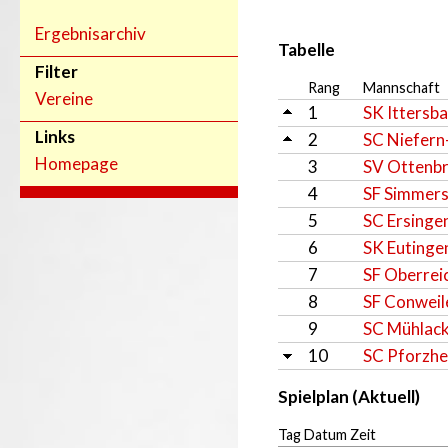
Ergebnisarchiv
Tabelle
Filter
Rang
Mannschaft
Vereine
1
SK Ittersba
Links
2
SC Niefern
Homepage
3
SV Ottenbr
4
SF Simmers
5
SC Ersinge
6
SK Eutinge
7
SF Oberrei
8
SF Conweil
9
SC Mühlack
10
SC Pforzhe
Spielplan (Aktuell)
Tag Datum Zeit