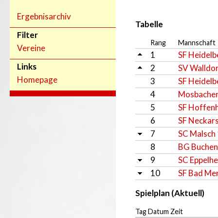
Ergebnisarchiv
Tabelle
Filter
Rang
Mannschaft
Vereine
1
SF Heidelb
Links
2
SV Walldor
Homepage
3
SF Heidelb
4
Mosbacher
5
SF Hoffen
6
SF Neckars
7
SC Malsch 
8
BG Buchen
9
SC Eppelhe
10
SF Bad Me
Spielplan (Aktuell)
Tag Datum Zeit