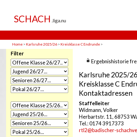
Home
>
Karlsruhe 2025/26
>
Kreisklasse C Endrunde
>
Filter
Ergebnishistorie fr
Karlsruhe 2025/2
Kreisklasse C End
Kontaktadressen
Staffelleiter
Widmann, Volker
Herbartstr. 11, 68753 W
Tel.: 0174 3917373
rtl2@badischer-schachv