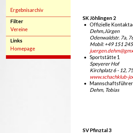
Ergebnisarchiv
SK Jöhlingen 2
Filter
Offizielle Kontakt
Vereine
Dehm,Jürgen
Odenwaldstr. 7a, 7
Links
Mobil: +49 151 245
Homepage
juergen.dehm@gmx
Sportstätte 1
Speyerer Hof
Kirchplatz 6 - 12, 
www.schachklub-joe
Mannschaftsführer
Dehm, Tobias
SV Pfinztal 3