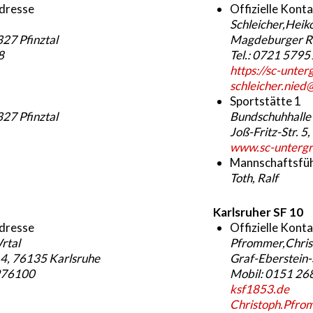
adresse
Offizielle Kont
Schleicher,Heik
327 Pfinztal
Magdeburger Ri
8
Tel.: 0721 579
https://sc-unte
schleicher.nied
Sportstätte 1
327 Pfinztal
Bundschuhhalle
Joß-Fritz-Str. 
www.sc-unterg
Mannschaftsfü
Toth, Ralf
Karlsruher SF 10
adresse
Offizielle Kont
rtal
Pfrommer,Chris
-14, 76135 Karlsruhe
Graf-Eberstein-
976100
Mobil: 0151 26
ksf1853.de
Christoph.Pfr