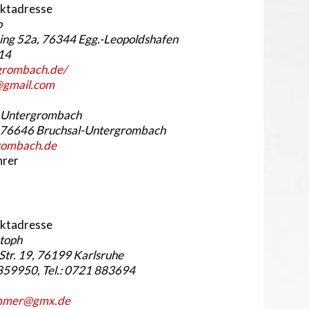
aktadresse
o
ng 52a, 76344 Egg.-Leopoldshafen
514
rgrombach.de/
@gmail.com
 Untergrombach
5, 76646 Bruchsal-Untergrombach
rombach.de
hrer
aktadresse
toph
Str. 19, 76199 Karlsruhe
859950, Tel.: 0721 883694
ommer@gmx.de