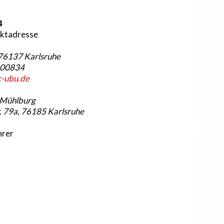
4
aktadresse
 76137 Karlsruhe
1400834
-ubu.de
 Mühlburg
. 79a, 76185 Karlsruhe
hrer