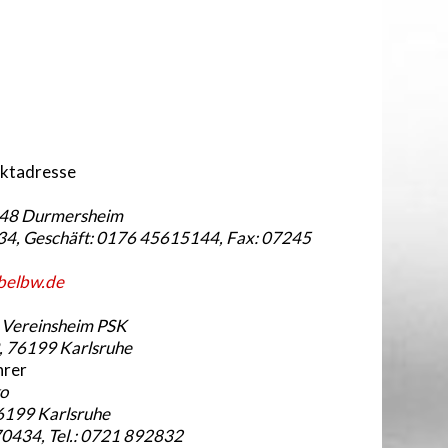
aktadresse
448 Durmersheim
234, Geschäft: 0176 45615144, Fax: 07245
belbw.de
 Vereinsheim PSK
9, 76199 Karlsruhe
hrer
ko
76199 Karlsruhe
0434, Tel.: 0721 892832