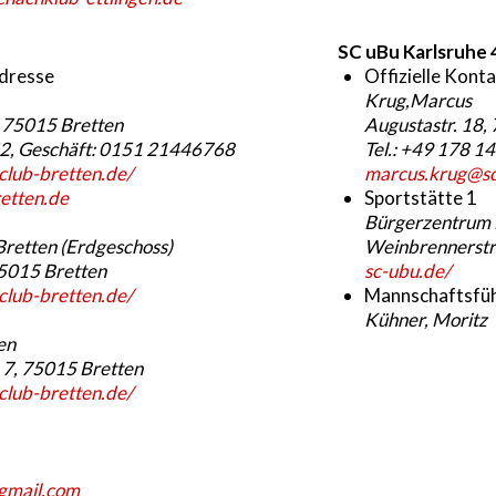
SC uBu Karlsruhe 
adresse
Offizielle Kont
Krug,Marcus
, 75015 Bretten
Augustastr. 18,
52, Geschäft: 0151 21446768
Tel.: +49 178 
club-bretten.de/
marcus.krug@sc
etten.de
Sportstätte 1
Bürgerzentrum
retten (Erdgeschoss)
Weinbrennerstr
5015 Bretten
sc-ubu.de/
club-bretten.de/
Mannschaftsfü
Kühner, Moritz
en
7, 75015 Bretten
club-bretten.de/
gmail.com