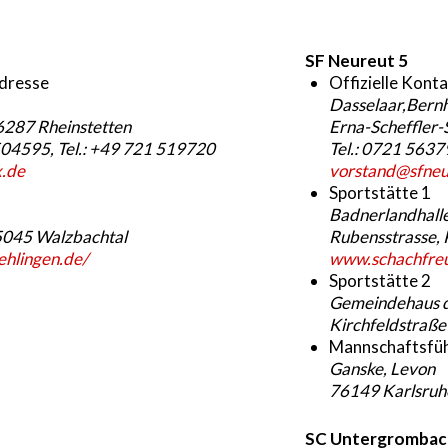
SF Neureut 5
adresse
Offizielle Kont
Dasselaar,Bern
6287 Rheinstetten
Erna-Scheffler-
04595, Tel.: +49 721 519720
Tel.: 0721 563
.de
vorstand@sfneu
Sportstätte 1
Badnerlandhalle
75045 Walzbachtal
Rubensstrasse, 
hlingen.de/
www.schachfre
Sportstätte 2
Gemeindehaus d
Kirchfeldstraße
Mannschaftsfü
Ganske, Levon
76149 Karlsruh
SC Untergrombac