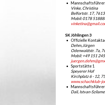
Mannschaftsführer
Vinke, Christina
Belfortstr. 17, 761
Mobil: 0178 51888
vinketina@gmail.c
SK Jöhlingen 3
Offizielle Kontakt
Dehm,Jürgen
Odenwaldstr. 7a, 7
Mobil: +49 151 245
juergen.dehm@gmx
Sportstätte 1
Speyerer Hof
Kirchplatz 6 - 12, 
www.schachklub-joe
Mannschaftsführer
Dali, Istvan-Szilame