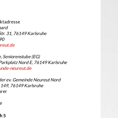
aktadresse
hard
Str. 31, 76149 Karlsruhe
790
reut.de
, Seniorenstube (EG)
Parkplatz Nord E, 76149 Karlsruhe
unde-neureut.de
er ev. Gemeinde Neureut Nord
 149, 76149 Karlsruhe
hrer
e
h 5