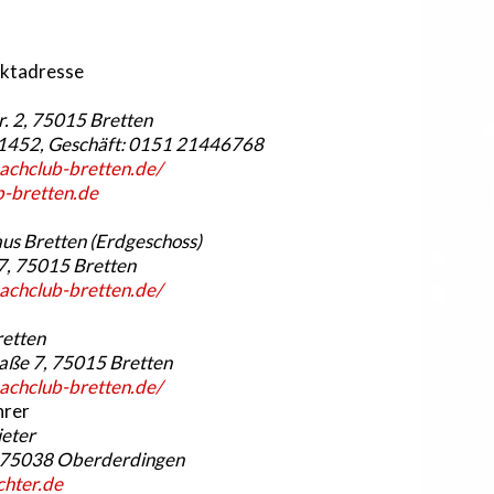
aktadresse
. 2, 75015 Bretten
81452, Geschäft: 0151 21446768
achclub-bretten.de/
b-bretten.de
us Bretten (Erdgeschoss)
, 75015 Bretten
achclub-bretten.de/
retten
aße 7, 75015 Bretten
achclub-bretten.de/
hrer
ieter
, 75038 Oberderdingen
hter.de