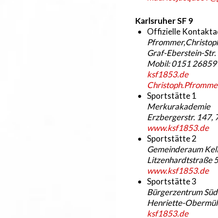
Karlsruher SF 9
Offizielle Kontakt
Pfrommer,Christop
Graf-Eberstein-Str.
Mobil: 0151 268599
ksf1853.de
Christoph.Pfromm
Sportstätte 1
Merkurakademie
Erzbergerstr. 147,
www.ksf1853.de
Sportstätte 2
Gemeinderaum Kelle
Litzenhardtstraße 
www.ksf1853.de
Sportstätte 3
Bürgerzentrum Süd
Henriette-Obermüll
ksf1853.de