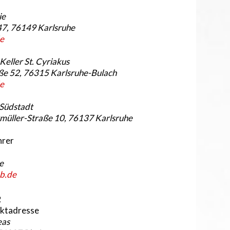
ie
47, 76149 Karlsruhe
e
eller St. Cyriakus
ße 52, 76315 Karlsruhe-Bulach
e
Südstadt
müller-Straße 10, 76137 Karlsruhe
hrer
e
b.de
2
aktadresse
eas