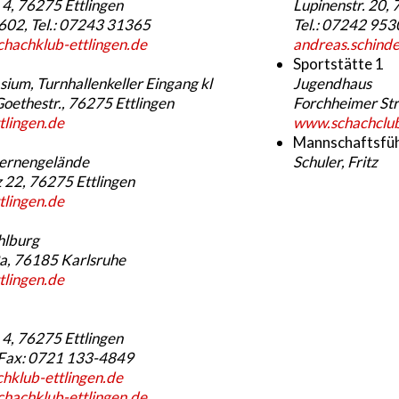
4, 76275 Ettlingen
Lupinenstr. 20,
02, Tel.: 07243 31365
Tel.: 07242 95
hachklub-ettlingen.de
andreas.schind
Sportstätte 1
um, Turnhallenkeller Eingang kl
Jugendhaus
Goethestr., 76275 Ettlingen
Forchheimer Str
lingen.de
www.schachclub
Mannschaftsfü
sernengelände
Schuler, Fritz
 22, 76275 Ettlingen
lingen.de
hlburg
a, 76185 Karlsruhe
lingen.de
4, 76275 Ettlingen
 Fax: 0721 133-4849
hklub-ettlingen.de
hachklub-ettlingen.de