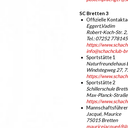
SC Bretten 3
Offizielle Kontakt
Eggert,Vadim
Robert-Koch-Str. 2
Tel.: 07252 77814
https://www.schach
info@schachclub-br
Sportstätte 1
Naturfreundehaus B
Windstegweg 27, 7
https://www.schach
Sportstätte 2
Schillerschule Brett
Max-Planck-Straße 
https://www.schach
Mannschaftsführer
Jacqué, Maurice
75015 Bretten
mauricejacque69@