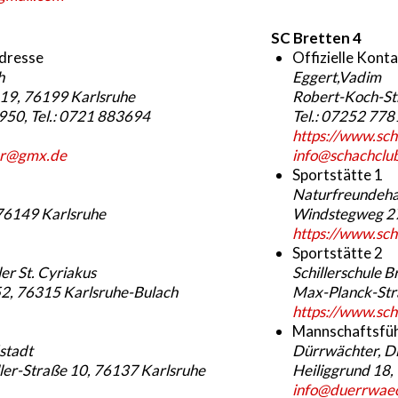
SC Bretten 4
adresse
Offizielle Kont
h
Eggert,Vadim
 19, 76199 Karlsruhe
Robert-Koch-Str
50, Tel.: 0721 883694
Tel.: 07252 77
https://www.sch
er@gmx.de
info@schachclu
Sportstätte 1
Naturfreundeha
 76149 Karlsruhe
Windstegweg 27
https://www.sch
Sportstätte 2
r St. Cyriakus
Schillerschule B
52, 76315 Karlsruhe-Bulach
Max-Planck-Str
https://www.sch
Mannschaftsfü
stadt
Dürrwächter, D
er-Straße 10, 76137 Karlsruhe
Heiliggrund 18
info@duerrwaec