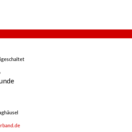
eigeschaltet
6
runde
aghäusel
erband.de