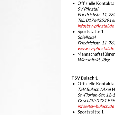
Offizielle Kontakt
SV Pfinztal
Friedrichstr. 11, 76
Tel.: 01764253916
info@sv-pfinztal.de
Sportstätte 1
Spiellokal
Friedrichstr. 11, 76
www.sv-pfinztal.de
Mannschaftsführer
Wiersbitzki, Jörg
TSV Bulach 1
Offizielle Kontakt
TSV Bulach / Axel W
St.-Florian-Str. 12
Geschäft: 0721 95
info@tsv-bulach.de
Sportstätte 1