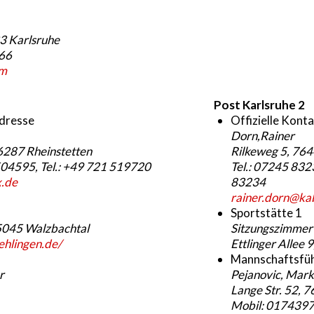
33 Karlsruhe
66
om
Post Karlsruhe 2
adresse
Offizielle Kont
Dorn,Rainer
6287 Rheinstetten
Rilkeweg 5, 76
04595, Tel.: +49 721 519720
Tel.: 07245 83
.de
83234
rainer.dorn@ka
Sportstätte 1
75045 Walzbachtal
Sitzungszimmer
hlingen.de/
Ettlinger Allee 
Mannschaftsfü
r
Pejanovic, Mar
Lange Str. 52, 
Mobil: 0174397