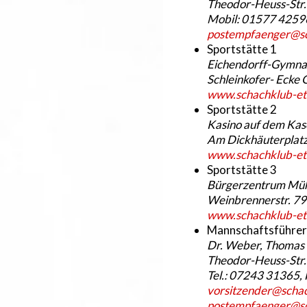
Theodor-Heuss-Str. 
Mobil: 01577 42596
postempfaenger@sc
Sportstätte 1
Eichendorff-Gymnasi
Schleinkofer- Ecke 
www.schachklub-ett
Sportstätte 2
Kasino auf dem Ka
Am Dickhäuterplatz
www.schachklub-ett
Sportstätte 3
Bürgerzentrum Mü
Weinbrennerstr. 79
www.schachklub-ett
Mannschaftsführer
Dr. Weber, Thomas
Theodor-Heuss-Str. 
Tel.: 07243 31365,
vorsitzender@schac
postempfaenger@sc