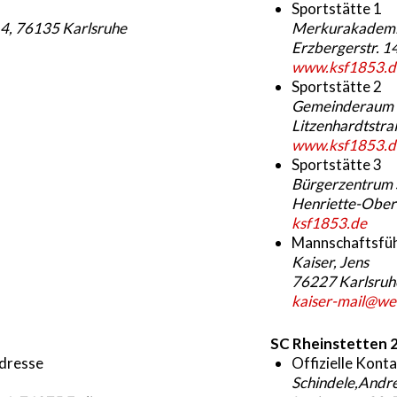
Sportstätte 1
-14, 76135 Karlsruhe
Merkurakadem
Erzbergerstr. 1
www.ksf1853.d
Sportstätte 2
Gemeinderaum K
Litzenhardtstra
www.ksf1853.d
Sportstätte 3
Bürgerzentrum 
Henriette-Ober
ksf1853.de
Mannschaftsfü
Kaiser, Jens
76227 Karlsruh
kaiser-mail@we
SC Rheinstetten 
adresse
Offizielle Kont
Schindele,Andr